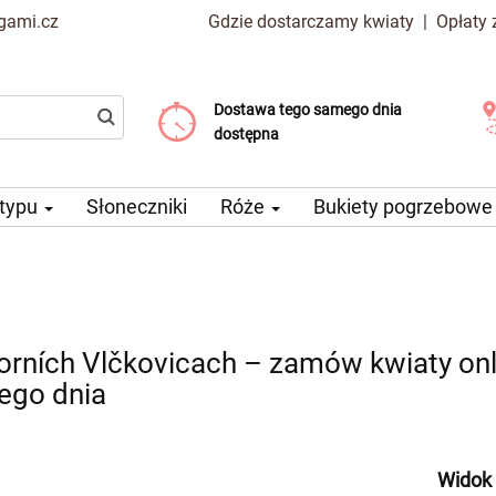
gami.cz
Gdzie dostarczamy kwiaty
|
Opłaty
Dostawa tego samego dnia
Wybierz datę dostawy
Koszt dostawy już od 99 CZK
dostępna
 typu
Słoneczniki
Róże
Bukiety pogrzebow
rních Vlčkovicach – zamów kwiaty on
ego dnia
Widok