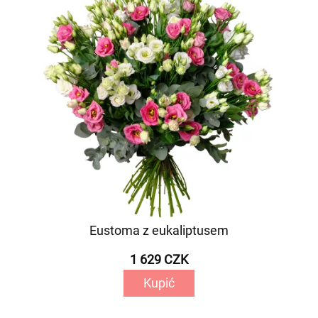
Eustoma z eukaliptusem
1 629 CZK
Kupić