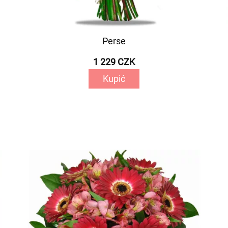
Perse
1 229 CZK
Kupić