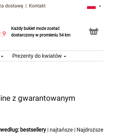
 za dostawę
|
Kontakt
Każdy bukiet może zostać
Usługa Click & Collect
dostarczony w promieniu 54 km
e
Prezenty do kwiatów
line z gwarantowanym
 według:
bestsellery
|
najtańsze
|
Najdroższe