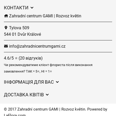
КОНТАКТИ
Zahradní centrum GAMI | Rozvoz květin
Tylova 509
544 01 Dvůr Králové
info@zahradnicentrumgami.cz
4.6/5 ⭐ (20 відгуків)
Чи рекомендуватиме клієнт флориста після виконання
замовлення? ТАК = 5⭐, НІ = 1⭐
ІНФОРМАЦІЯ ДЛЯ ВАС
Загальні умови ведення господарської діяльності
ДОСТАВКА КВІТІВ
Захист персональних даних
Вартість доставки
Час доставки квітів – огляд можливостей
© 2017 Zahradní centrum GAMI | Rozvoz květin. Powered by
Куди ми доставляємо квіти
LaFlora.com
.