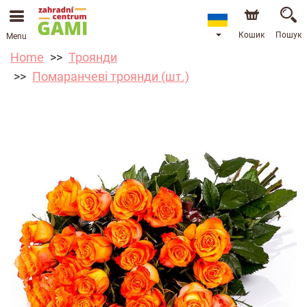
Кошик
Пошук
Menu
Home
Троянди
Помаранчеві троянди (шт.)