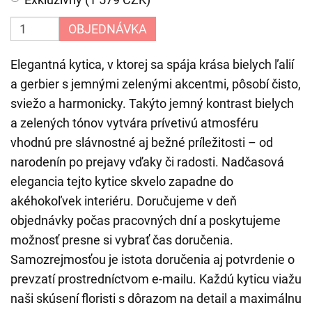
OBJEDNÁVKA
Elegantná kytica, v ktorej sa spája krása bielych ľalií
a gerbier s jemnými zelenými akcentmi, pôsobí čisto,
sviežo a harmonicky. Takýto jemný kontrast bielych
a zelených tónov vytvára prívetivú atmosféru
vhodnú pre slávnostné aj bežné príležitosti – od
narodenín po prejavy vďaky či radosti. Nadčasová
elegancia tejto kytice skvelo zapadne do
akéhokoľvek interiéru. Doručujeme v deň
objednávky počas pracovných dní a poskytujeme
možnosť presne si vybrať čas doručenia.
Samozrejmosťou je istota doručenia aj potvrdenie o
prevzatí prostredníctvom e-mailu. Každú kyticu viažu
naši skúsení floristi s dôrazom na detail a maximálnu