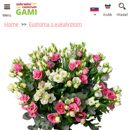
Košík
Hľadať
Menu
Home
Eustoma s eukalyptom