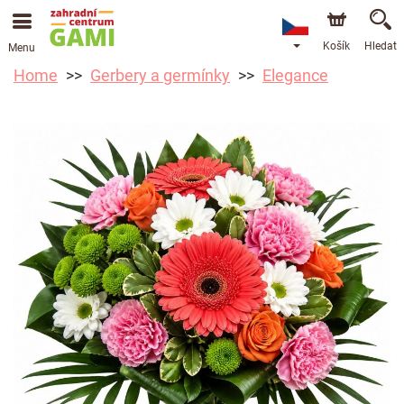
Košík
Hledat
Menu
Home
Gerbery a germínky
Elegance