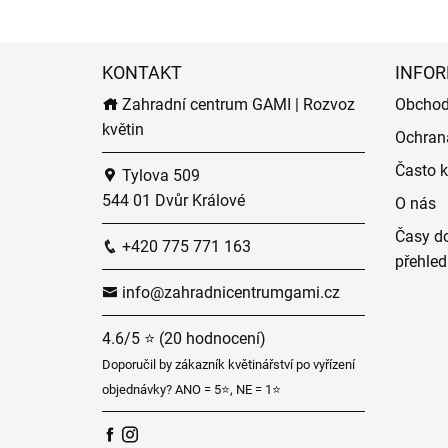
KONTAKT
INFOR
Zahradní centrum GAMI | Rozvoz
Obchod
květin
Ochran
Často k
Tylova 509
544 01 Dvůr Králové
O nás
Časy do
+420 775 771 163
přehled
info@zahradnicentrumgami.cz
4.6/5 ⭐ (20 hodnocení)
Doporučil by zákazník květinářství po vyřízení
objednávky? ANO = 5⭐, NE = 1⭐