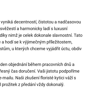
ží vyniká decentností, čistotou a nadčasovou
svěžestí a harmonicky ladí s luxusní
íky nimž je celek dokonale slavnostní. Tato
 a hodí se k výjimečným příležitostem,
tům, u kterých chceme vyjádřit úctu, obdiv
den objednání během pracovních dnů a
řesný čas doručení. Vaši jistotu podpoříme
mailu. Naši zkušení floristé kytici váží s
l prožitek z předání vždy dokonalý.