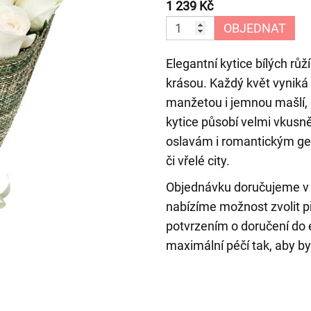
1 239 Kč
OBJEDNAT
Elegantní kytice bílých rů
krásou. Každý květ vyniká 
manžetou i jemnou mašlí, d
kytice působí velmi vkusně
oslavám i romantickým ges
či vřelé city.
Objednávku doručujeme v 
nabízíme možnost zvolit p
potvrzením o doručení do e-
maximální péčí tak, aby by