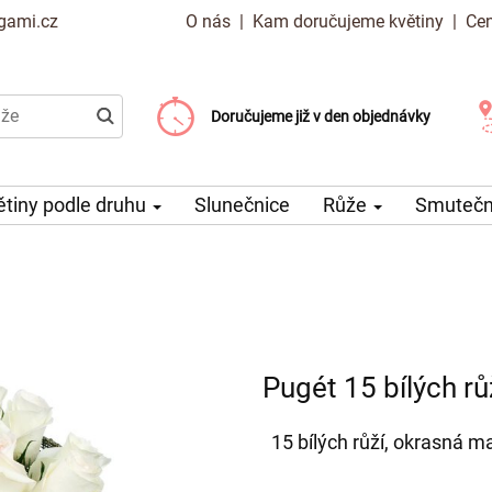
gami.cz
O nás
|
Kam doručujeme květiny
|
Cen
Doručujeme již od 99 Kč
Doručujeme již v den objednávky
Možný výběr času a dne doručení
ětiny podle druhu
Slunečnice
Růže
Smuteční
Pugét 15 bílých rů
15 bílých růží, okrasná m