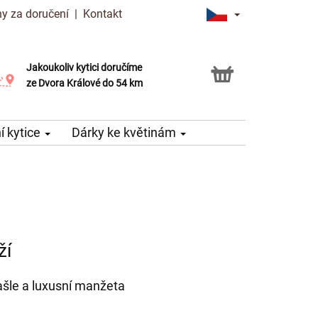
y za doručení
|
Kontakt
Jakoukoliv kytici doručíme
Možnost vyzvednout v naší květince
ze Dvora Králové do 54 km
 kytice
Dárky ke květinám
ží
ašle a luxusní manžeta