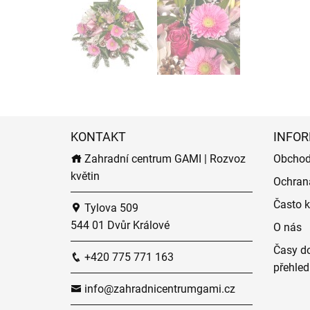
KONTAKT
INFOR
Zahradní centrum GAMI | Rozvoz
Obchod
květin
Ochran
Často k
Tylova 509
544 01 Dvůr Králové
O nás
Časy do
+420 775 771 163
přehled
info@zahradnicentrumgami.cz