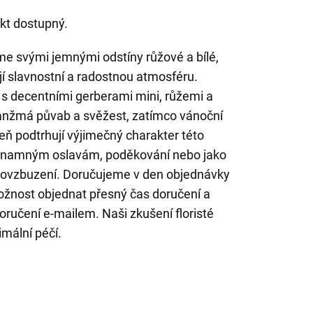
kt dostupný.
me svými jemnými odstíny růžové a bílé,
ejí slavnostní a radostnou atmosféru.
i s decentními gerberami mini, růžemi a
ranžmá půvab a svěžest, zatímco vánoční
eň podtrhují výjimečný charakter této
významným oslavám, poděkování nebo jako
 povzbuzení. Doručujeme v den objednávky
žnost objednat přesný čas doručení a
oručení e-mailem. Naši zkušení floristé
mální péčí.