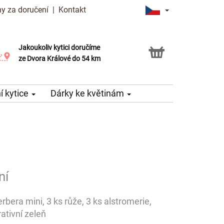
y za doručení
|
Kontakt
Jakoukoliv kytici doručíme
Možnost vyzvednout v naší květince
ze Dvora Králové do 54 km
 kytice
Dárky ke květinám
ní
gerbera mini, 3 ks růže, 3 ks alstromerie,
ativní zeleň