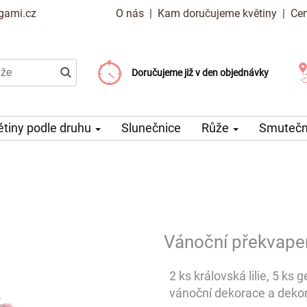
gami.cz
O nás
|
Kam doručujeme květiny
|
Cen
Doručujeme již od 99 Kč
Doručujeme již v den objednávky
Možný výběr času a dne doručení
ětiny podle druhu
Slunečnice
Růže
Smuteční
Vánoční překvape
2 ks královská lilie, 5 ks 
vánoční dekorace a dekor