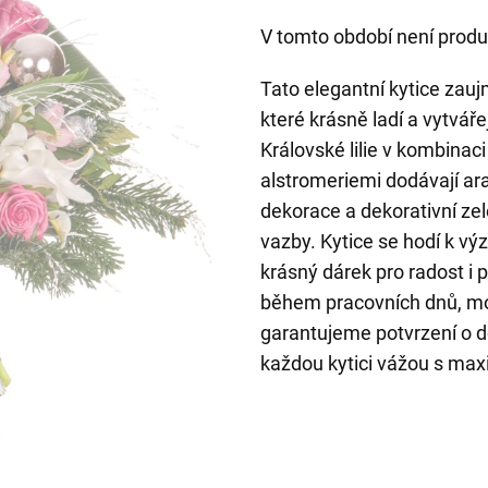
V tomto období není produ
Tato elegantní kytice zauj
které krásně ladí a vytvář
Královské lilie v kombinac
alstromeriemi dodávají a
dekorace a dekorativní zel
vazby. Kytice se hodí k 
krásný dárek pro radost i
během pracovních dnů, mo
garantujeme potvrzení o d
každou kytici vážou s maxi