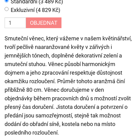
Standardní (3 489 Kč)
Exkluzivní (4 829 Kč)
OBJEDNAT
Smuteční věnec, který vážeme v našem květinářství,
tvoří pečlivě naaranžované květy v zářivých i
jemnějších tónech, doplněné dekorativní zelení a
smuteční stuhou. Věnec působí harmonickým
dojmem a jeho zpracování respektuje důstojnost
okamžiku rozloučení. Průměr tohoto aranžmá činí
přibližně 80 cm. Věnec doručujeme v den
objednávky během pracovních dnů s možností zvolit
přesný čas doručení. Jistota doručení a potvrzení o
předání jsou samozřejmostí, stejně tak možnost
dodání do obřadní síně, kostela nebo na místo
posledního rozloučení.