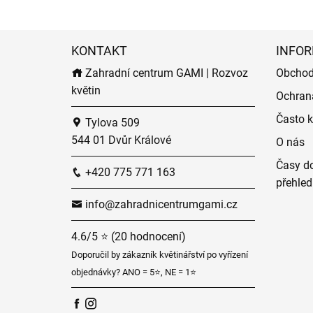
KONTAKT
INFOR
Zahradní centrum GAMI | Rozvoz
Obchod
květin
Ochran
Často k
Tylova 509
544 01 Dvůr Králové
O nás
Časy do
+420 775 771 163
přehled
info@zahradnicentrumgami.cz
4.6/5 ⭐ (20 hodnocení)
Doporučil by zákazník květinářství po vyřízení
objednávky? ANO = 5⭐, NE = 1⭐