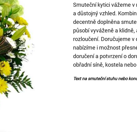
Smuteční kytici vážeme v
a důstojný vzhled. Kombina
decentně doplněna smutečn
působí vyváženě a klidně,
rozloučení. Doručujeme v
nabízíme i možnost přesné
doručení a potvrzení o do
obřadní síně, kostela nebo
Text na smuteční stuhu nebo kond