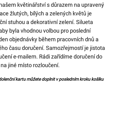
 našem květinářství s důrazem na upravený
ce žlutých, bílých a zelených květů je
í stuhou a dekorativní zelení. Silueta
 aby byla vhodnou volbou pro poslední
 den objednávky během pracovních dnů a
ho času doručení. Samozřejmostí je jistota
ručení e-mailem. Rádi zařídíme doručení do
 na jiné místo rozloučení.
olenční kartu můžete doplnit v posledním kroku košíku