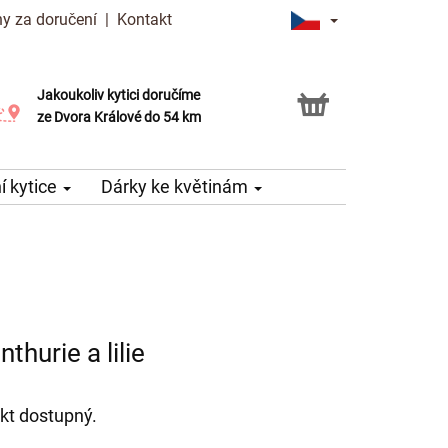
y za doručení
|
Kontakt
Jakoukoliv kytici doručíme
Možnost vyzvednout v naší květince
ze Dvora Králové do 54 km
 kytice
Dárky ke květinám
thurie a lilie
kt dostupný.