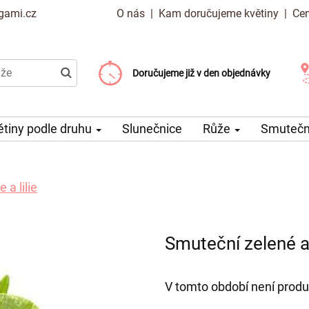
gami.cz
O nás
|
Kam doručujeme květiny
|
Cen
Doručujeme již od 99 Kč
Doručujeme již v den objednávky
Možný výběr času a dne doručení
ětiny podle druhu
Slunečnice
Růže
Smuteční
a lilie
Smuteční zelené an
V tomto období není produ