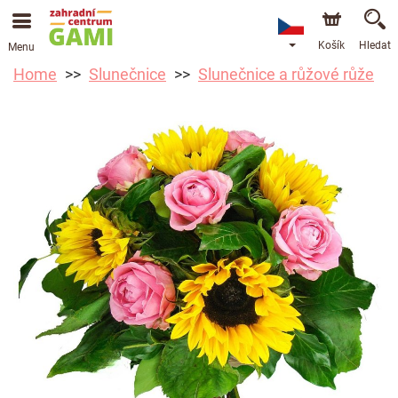
Košík
Hledat
Menu
Home
Slunečnice
Slunečnice a růžové růže