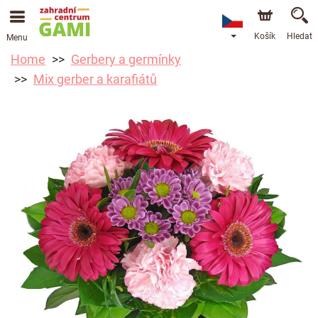
Košík
Hledat
Menu
Home
Gerbery a germínky
Mix gerber a karafiátů