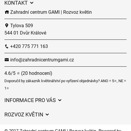
KONTAKT
Zahradní centrum GAMI | Rozvoz květin
Tylova 509
544 01 Dvůr Králové
+420 775 771 163
info@zahradnicentrumgami.cz
4.6/5 ⭐ (20 hodnocení)
Doporučil by zákazník květinářství po vyřízení objednávky? ANO = 5⭐, NE =
1⭐
INFORMACE PRO VÁS
Obchodní podmínky
ROZVOZ KVĚTIN
Ochrana osobních údajů
Ceny za doručení
Často kladené dotazy