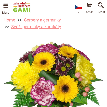
Košík
Hledat
Menu
Home
Gerbery a germínky
Svěží germínky a karafiáty