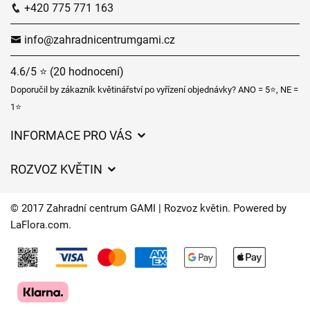
+420 775 771 163
info@zahradnicentrumgami.cz
4.6/5 ⭐ (20 hodnocení)
Doporučil by zákazník květinářství po vyřízení objednávky? ANO = 5⭐, NE =
1⭐
INFORMACE PRO VÁS
Obchodní podmínky
ROZVOZ KVĚTIN
Ochrana osobních údajů
Ceny za doručení
Často kladené dotazy
© 2017 Zahradní centrum GAMI | Rozvoz květin. Powered by
Kam doručujeme květiny
LaFlora.com
.
O nás
Cookies
Časy doručení květin – přehled možností
Kontakt