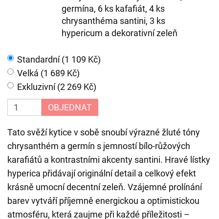
germína, 6 ks kafafiát, 4 ks
chrysanthéma santini, 3 ks
hypericum a dekorativní zeleň
Standardní (1 109 Kč)
Velká (1 689 Kč)
Exkluzivní (2 269 Kč)
OBJEDNAT
Tato svěží kytice v sobě snoubí výrazné žluté tóny
chrysanthém a germín s jemností bílo-růžových
karafiátů a kontrastními akcenty santini. Hravé lístky
hyperica přidávají originální detail a celkový efekt
krásně umocní decentní zeleň. Vzájemné prolínání
barev vytváří příjemně energickou a optimistickou
atmosféru, která zaujme při každé příležitosti –