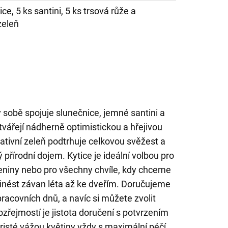
ce, 5 ks santini, 5 ks trsová růže a
zeleň
v sobě spojuje slunečnice, jemné santini a
ytvářejí nádherně optimistickou a hřejivou
tivní zeleň podtrhuje celkovou svěžest a
přírodní dojem. Kytice je ideální volbou pro
eniny nebo pro všechny chvíle, kdy chceme
inést závan léta až ke dveřím. Doručujeme
acovních dnů, a navíc si můžete zvolit
zřejmostí je jistota doručení s potvrzením
risté vážou květiny vždy s maximální péčí.