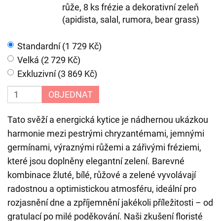
růže, 8 ks frézie a dekorativní zeleň
(apidista, salal, rumora, bear grass)
Standardní (1 729 Kč)
Velká (2 729 Kč)
Exkluzivní (3 869 Kč)
OBJEDNAT
Tato svěží a energická kytice je nádhernou ukázkou
harmonie mezi pestrými chryzantémami, jemnými
germínami, výraznými růžemi a zářivými fréziemi,
které jsou doplněny elegantní zelení. Barevné
kombinace žluté, bílé, růžové a zelené vyvolávají
radostnou a optimistickou atmosféru, ideální pro
rozjasnění dne a zpříjemnění jakékoli příležitosti – od
gratulací po milé poděkování. Naši zkušení floristé