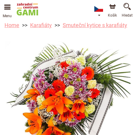
Košík
Hledat
Menu
Home
Karafiáty
Smuteční kytice s karafiáty