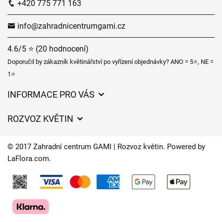
+420 775 771 163
info@zahradnicentrumgami.cz
4.6/5 ⭐ (20 hodnocení)
Doporučil by zákazník květinářství po vyřízení objednávky? ANO = 5⭐, NE =
1⭐
INFORMACE PRO VÁS
Obchodní podmínky
ROZVOZ KVĚTIN
Ochrana osobních údajů
Ceny za doručení
Často kladené dotazy
© 2017 Zahradní centrum GAMI | Rozvoz květin. Powered by
Kam doručujeme květiny
LaFlora.com
.
O nás
Cookies
Časy doručení květin – přehled možností
Kontakt