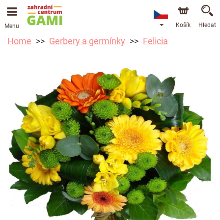
Košík
Hledat
Menu
Home
Gerbery a germínky
Felicia