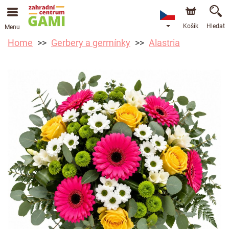
Košík
Hledat
Menu
Home
Gerbery a germínky
Alastria