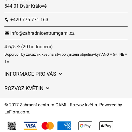
544 01 Dvůr Králové
+420 775 771 163
info@zahradnicentrumgami.cz
4.6/5 ⭐ (20 hodnocení)
Doporučil by zákazník květinářství po vyřízení objednávky? ANO = 5⭐, NE =
1⭐
INFORMACE PRO VÁS
Obchodní podmínky
ROZVOZ KVĚTIN
Ochrana osobních údajů
Ceny za doručení
Často kladené dotazy
© 2017 Zahradní centrum GAMI | Rozvoz květin. Powered by
Kam doručujeme květiny
LaFlora.com
.
O nás
Cookies
Časy doručení květin – přehled možností
Kontakt