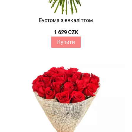
Еустома з евкаліптом
1 629 CZK
Купити