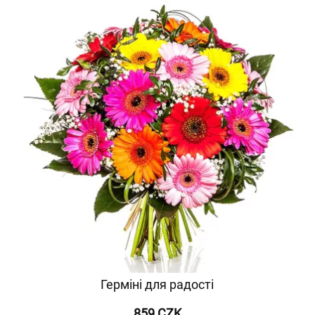
Герміні для радості
859 CZK