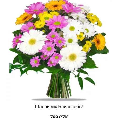
Щасливих Близнюків!
789 CZK