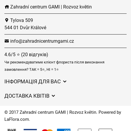
Zahradní centrum GAMI | Rozvoz květin
Tylova 509
544 01 Dvůr Králové
info@zahradnicentrumgami.cz
4.6/5 ⭐ (20 відгуків)
Чи рекомендуватиме клієнт флориста після виконання
замовлення? ТАК = 5⭐, НІ = 1⭐
ІНФОРМАЦІЯ ДЛЯ ВАС
Загальні умови ведення господарської діяльності
ДОСТАВКА КВІТІВ
Захист персональних даних
Вартість доставки
Час доставки квітів – огляд можливостей
© 2017 Zahradní centrum GAMI | Rozvoz květin. Powered by
Куди ми доставляємо квіти
LaFlora.com
.
Файли cookie