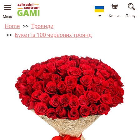
Кошик
Пошук
Menu
Home
Троянди
Букет із 100 червоних троянд