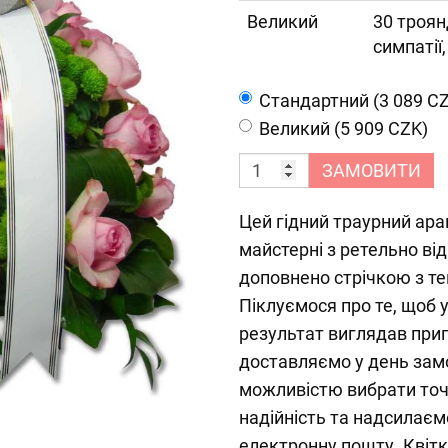
Великий
30 троян
симпатії
Cтандартний (3 089 C
Великий (5 909 CZK)
ЗАМОВИТИ
Цей гідний траурний ара
майстерні з ретельно від
доповнено стрічкою з те
Піклуємося про те, щоб у
результат виглядав при
доставляємо у день замо
можливістю вибрати точ
надійність та надсилає
електронну пошту. Квіт