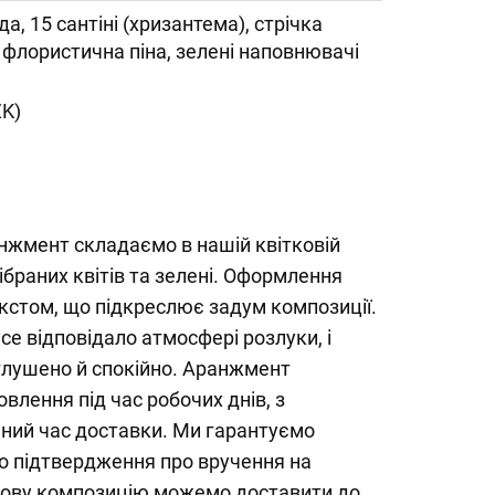
да, 15 сантіні (хризантема), стрічка
, флористична піна, зелені наповнювачі
ZK)
нжмент складаємо в нашій квітковій
ібраних квітів та зелені. Оформлення
кстом, що підкреслює задум композиції.
се відповідало атмосфері розлуки, і
глушено й спокійно. Аранжмент
влення під час робочих днів, з
ний час доставки. Ми гарантуємо
мо підтвердження про вручення на
кову композицію можемо доставити до