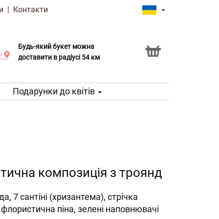
и
|
Контакти
Будь-який букет можна
Послуга Click & Collect
доставити в радіусі 54 км
Подарунки до квітів
ична композиція з троянд
а, 7 сантіні (хризантема), стрічка
, флористична піна, зелені наповнювачі