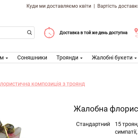
Куди ми доставляємо квіти
|
Вартість доставк
Доставка від 99 CZK
Виберіть дату доставки
Доставка в той же день доступна
ом
Соняшники
Троянди
Жалобні букети
лористична композиція з троянд
Жалобна флорист
Cтандартний
15 троянд
симпатії