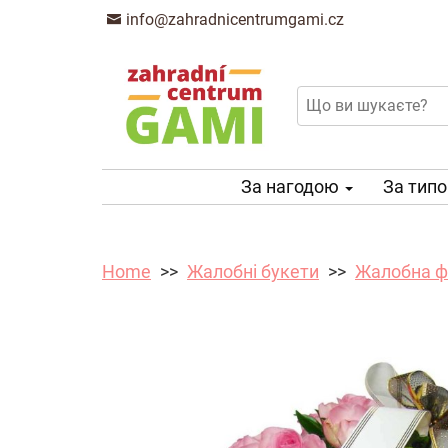
info@zahradnicentrumgami.cz
За нагодою
За тип
Home
Жалобні букети
Жалобна ф