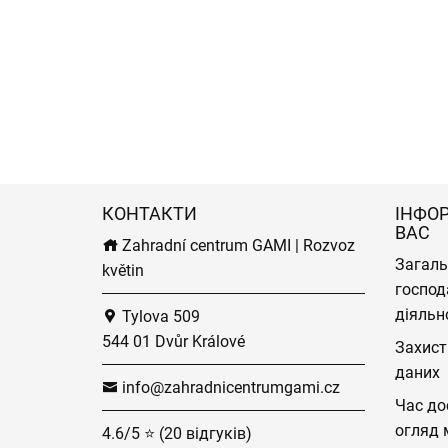
КОНТАКТИ
ІНФО
ВАС
Zahradní centrum GAMI | Rozvoz
Загаль
květin
господ
діяльн
Tylova 509
544 01 Dvůr Králové
Захист
даних
info@zahradnicentrumgami.cz
Час до
огляд 
4.6/5 ⭐ (20 відгуків)