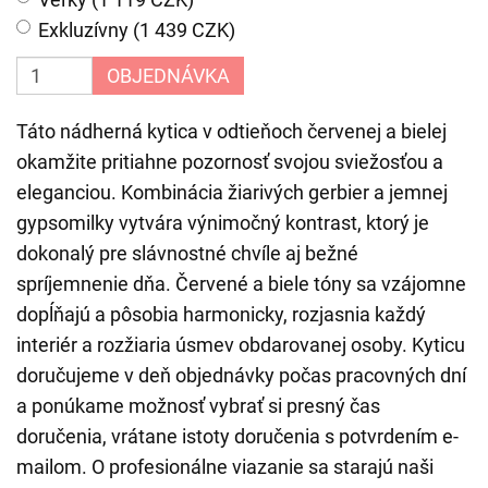
Exkluzívny (1 439 CZK)
OBJEDNÁVKA
Táto nádherná kytica v odtieňoch červenej a bielej
okamžite pritiahne pozornosť svojou sviežosťou a
eleganciou. Kombinácia žiarivých gerbier a jemnej
gypsomilky vytvára výnimočný kontrast, ktorý je
dokonalý pre slávnostné chvíle aj bežné
spríjemnenie dňa. Červené a biele tóny sa vzájomne
dopĺňajú a pôsobia harmonicky, rozjasnia každý
interiér a rozžiaria úsmev obdarovanej osoby. Kyticu
doručujeme v deň objednávky počas pracovných dní
a ponúkame možnosť vybrať si presný čas
doručenia, vrátane istoty doručenia s potvrdením e-
mailom. O profesionálne viazanie sa starajú naši