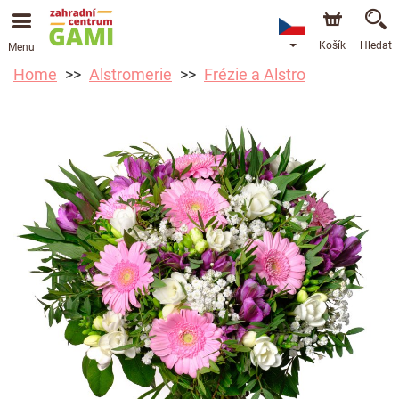
Košík
Hledat
Menu
Home
Alstromerie
Frézie a Alstro