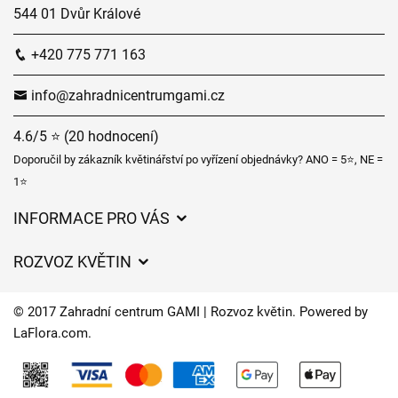
544 01 Dvůr Králové
+420 775 771 163
info@zahradnicentrumgami.cz
4.6/5 ⭐ (20 hodnocení)
Doporučil by zákazník květinářství po vyřízení objednávky? ANO = 5⭐, NE =
1⭐
INFORMACE PRO VÁS
Obchodní podmínky
ROZVOZ KVĚTIN
Ochrana osobních údajů
Ceny za doručení
Často kladené dotazy
© 2017 Zahradní centrum GAMI | Rozvoz květin. Powered by
Kam doručujeme květiny
LaFlora.com
.
O nás
Cookies
Časy doručení květin – přehled možností
Kontakt