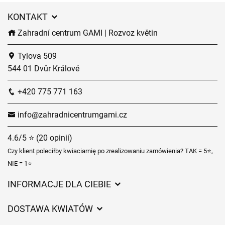
KONTAKT
Zahradní centrum GAMI | Rozvoz květin
Tylova 509
544 01 Dvůr Králové
+420 775 771 163
info@zahradnicentrumgami.cz
4.6/5 ⭐ (20 opinii)
Czy klient poleciłby kwiaciarnię po zrealizowaniu zamówienia? TAK = 5⭐,
NIE = 1⭐
INFORMACJE DLA CIEBIE
Regulamin sklepu internetowego
DOSTAWA KWIATÓW
Ochrona danych osobowych
Opłaty za dostawę