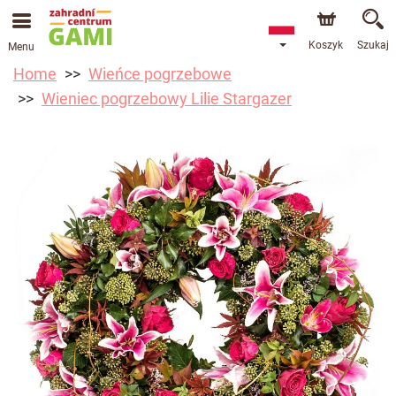
Koszyk
Szukaj
Menu
Home
Wieńce pogrzebowe
Wieniec pogrzebowy Lilie Stargazer