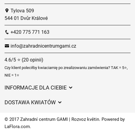
Tylova 509
544 01 Dvůr Králové
+420 775 771 163
info@zahradnicentrumgami.cz
4.6/5 ⭐ (20 opinii)
Czy klient poleciłby kwiaciarnię po zrealizowaniu zamówienia? TAK = 5⭐,
NIE = 1⭐
INFORMACJE DLA CIEBIE
Regulamin sklepu internetowego
DOSTAWA KWIATÓW
Ochrona danych osobowych
Opłaty za dostawę
Czasy dostawy kwiatów – przegląd możliwości
© 2017 Zahradní centrum GAMI | Rozvoz květin. Powered by
Gdzie dostarczamy kwiaty
LaFlora.com
.
Ciasteczka