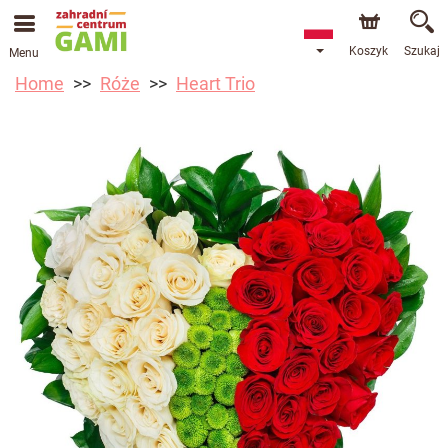
Koszyk
Szukaj
Menu
Home
Róże
Heart Trio