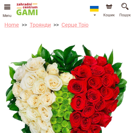
Кошик
Пошук
Menu
Home
Троянди
Серце Тріо