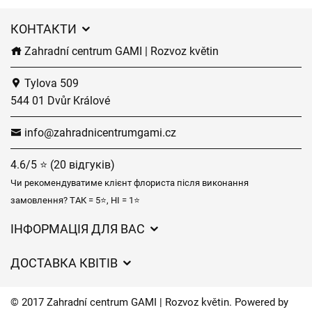
КОНТАКТИ
Zahradní centrum GAMI | Rozvoz květin
Tylova 509
544 01 Dvůr Králové
info@zahradnicentrumgami.cz
4.6/5 ⭐ (20 відгуків)
Чи рекомендуватиме клієнт флориста після виконання
замовлення? ТАК = 5⭐, НІ = 1⭐
ІНФОРМАЦІЯ ДЛЯ ВАС
Загальні умови ведення господарської діяльності
ДОСТАВКА КВІТІВ
Захист персональних даних
Вартість доставки
Час доставки квітів – огляд можливостей
© 2017 Zahradní centrum GAMI | Rozvoz květin. Powered by
Куди ми доставляємо квіти