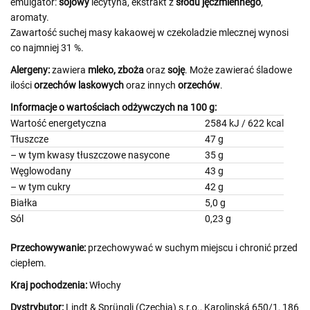
emulgator:
sojowy
lecytyna, ekstrakt z
słodu jęczmiennego
,
aromaty.
Zawartość suchej masy kakaowej w czekoladzie mlecznej wynosi
co najmniej 31 %.
Alergeny:
zawiera
mleko,
zboża
oraz
soję
. Może zawierać śladowe
ilości
orzechów laskowych
oraz innych
orzechów
.
Informacje o wartościach odżywczych na 100 g:
Wartość energetyczna
2584 kJ / 622 kcal
Tłuszcze
47 g
– w tym kwasy tłuszczowe nasycone
35 g
Węglowodany
43 g
– w tym cukry
42 g
Białka
5,0 g
Sól
0,23 g
Przechowywanie:
przechowywać w suchym miejscu i chronić przed
ciepłem.
Kraj pochodzenia:
Włochy
Dystrybutor:
Lindt & Sprüngli (Czechia) s.r.o., Karolinská 650/1, 186