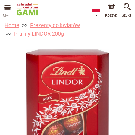
Koszyk
Szukaj
Menu
Home
Prezenty do kwiatów
Praliny LINDOR 200g