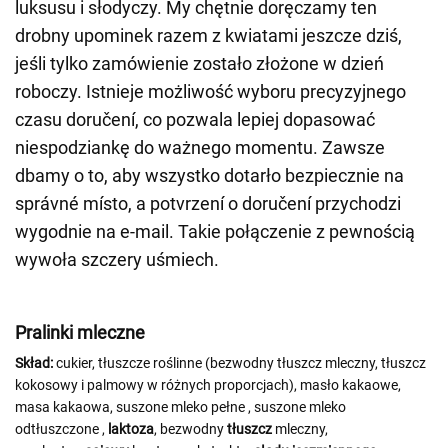
luksusu i słodyczy. My chętnie doręczamy ten
drobny upominek razem z kwiatami jeszcze dziś,
jeśli tylko zamówienie zostało złożone w dzień
roboczy. Istnieje możliwość wyboru precyzyjnego
czasu doručení, co pozwala lepiej dopasować
niespodziankę do ważnego momentu. Zawsze
dbamy o to, aby wszystko dotarło bezpiecznie na
správné místo, a potvrzení o doručení przychodzi
wygodnie na e-mail. Takie połączenie z pewnością
wywoła szczery uśmiech.
Pralinki mleczne
Skład:
cukier, tłuszcze roślinne (bezwodny tłuszcz mleczny, tłuszcz
kokosowy i palmowy w różnych proporcjach), masło kakaowe,
masa kakaowa, suszone mleko pełne
, suszone mleko
odtłuszczone
,
laktoza
, bezwodny
tłuszcz
mleczny,