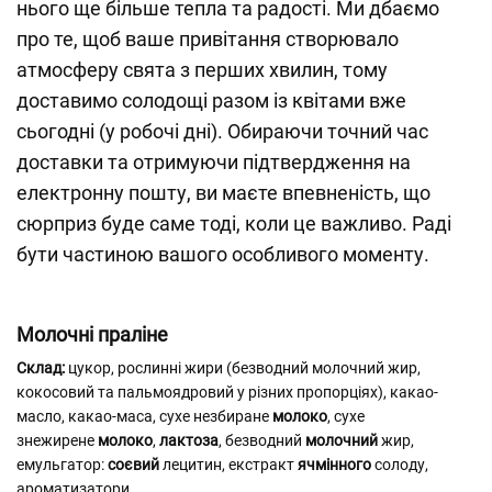
нього ще більше тепла та радості. Ми дбаємо
про те, щоб ваше привітання створювало
атмосферу свята з перших хвилин, тому
доставимо солодощі разом із квітами вже
сьогодні (у робочі дні). Обираючи точний час
доставки та отримуючи підтвердження на
електронну пошту, ви маєте впевненість, що
сюрприз буде саме тоді, коли це важливо. Раді
бути частиною вашого особливого моменту.
Молочні праліне
Склад:
цукор, рослинні жири (безводний молочний жир,
кокосовий та пальмоядровий у різних пропорціях), какао-
масло, какао-маса, сухе незбиране
молоко
, сухе
знежирене
молоко
,
лактоза
, безводний
молочний
жир,
емульгатор:
соєвий
лецитин, екстракт
ячмінного
солоду,
ароматизатори.