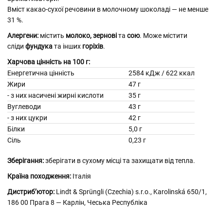
Вміст какао-сухої речовини в молочному шоколаді — не менше
31 %.
Алергени:
містить
молоко,
зернові
та
сою
. Може містити
сліди
фундука
та інших
горіхів
.
Харчова цінність на 100 г:
Енергетична цінність
2584 кДж / 622 ккал
Жири
47 г
- з них насичені жирні кислоти
35 г
Вуглеводи
43 г
- з них цукри
42 г
Білки
5,0 г
Сіль
0,23 г
Зберігання:
зберігати в сухому місці та захищати від тепла.
Країна походження:
Італія
Дистриб’ютор:
Lindt & Sprüngli (Czechia) s.r.o., Karolinská 650/1,
186 00 Прага 8 — Карлін, Чеська Республіка