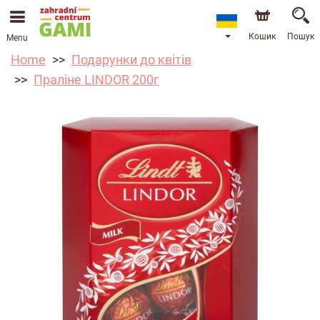
Кошик
Пошук
Menu
Home
Подарунки до квітів
Праліне LINDOR 200г