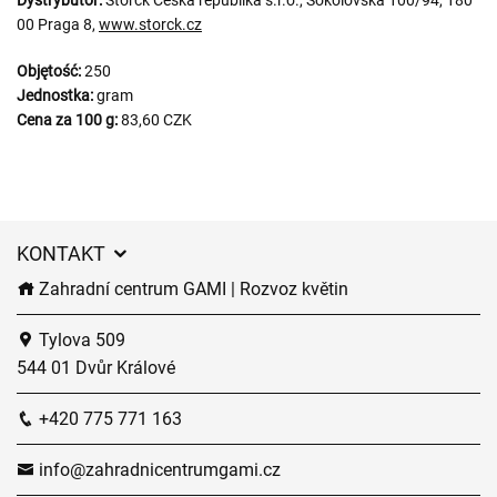
Dystrybutor:
Storck Česká republika s.r.o., Sokolovská 100/94, 180
00 Praga 8,
www.storck.cz
Objętość:
250
Jednostka:
gram
Cena za 100 g:
83,60 CZK
KONTAKT
Zahradní centrum GAMI | Rozvoz květin
Tylova 509
544 01 Dvůr Králové
+420 775 771 163
info@zahradnicentrumgami.cz