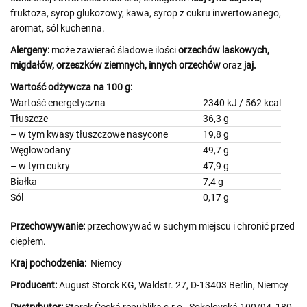
fruktoza, syrop glukozowy, kawa, syrop z cukru inwertowanego,
aromat, sól kuchenna.
Alergeny:
może zawierać śladowe ilości
orzechów laskowych,
migdałów, orzeszków ziemnych, innych orzechów
oraz
jaj.
Wartość odżywcza na 100 g:
Wartość energetyczna
2340 kJ / 562 kcal
Tłuszcze
36,3 g
– w tym kwasy tłuszczowe nasycone
19,8 g
Węglowodany
49,7 g
– w tym cukry
47,9 g
Białka
7,4 g
Sól
0,17 g
Przechowywanie:
przechowywać w suchym miejscu i chronić przed
ciepłem.
Kraj pochodzenia:
Niemcy
Producent:
August Storck KG, Waldstr. 27, D-13403 Berlin, Niemcy