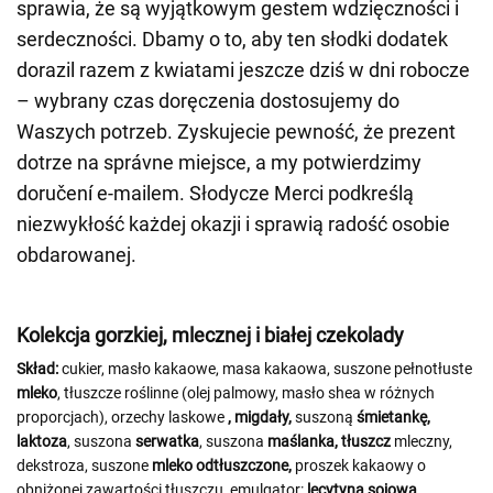
sprawia, że są wyjątkowym gestem wdzięczności i
serdeczności. Dbamy o to, aby ten słodki dodatek
dorazil razem z kwiatami jeszcze dziś w dni robocze
– wybrany czas doręczenia dostosujemy do
Waszych potrzeb. Zyskujecie pewność, że prezent
dotrze na správne miejsce, a my potwierdzimy
doručení e-mailem. Słodycze Merci podkreślą
niezwykłość każdej okazji i sprawią radość osobie
obdarowanej.
Kolekcja gorzkiej, mlecznej i białej czekolady
Skład:
cukier, masło kakaowe, masa kakaowa, suszone pełnotłuste
mleko
, tłuszcze roślinne (olej palmowy, masło shea w różnych
proporcjach), orzechy laskowe
,
migdały,
suszoną
śmietankę,
laktoza
, suszona
serwatka
, suszona
maślanka, tłuszcz
mleczny,
dekstroza, suszone
mleko odtłuszczone,
proszek kakaowy o
obniżonej zawartości tłuszczu, emulgator:
lecytyna sojowa
,