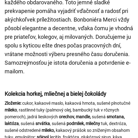
každého obdarovaného. Toto jemné sladké
prekvapenie pomáha vyjadriť vďačnosť a radosť pri
akýchkoľvek príležitostiach. Bonboniéra Merci vždy
pôsobí elegantne a decentne, vďaka čomu je vhodná
pre priateľov, kolegov, aj milovaných. Doručujeme ju
spolu s kyticou ešte dnes počas pracovných dní,
vrátane možnosti výberu presného času doručenia.
Samozrejmosťou je istota doručenia a potvrdenie e-
mailom.
Kolekcia horkej, mliečnej a bielej čokolády
Zloženie:
cukor, kakaové maslo, kakaová hmota, sušené plnotučné
mlieko
, rastlinné tuky (palmový olej, bambucký tuk v rôznych
pomeroch), jadrá lieskových
orechov,
mandle,
sušená
smotana,
laktóza
, sušená
srvátka
, sušená
podmliek, mliečny
tuk, dextróza,
sušené odstredené
mlieko,
kakaový prášok so zníženým obsahom
tuku, emulgátor:
sójový
lecitín, fruktóza, glukózový sirup, káva,