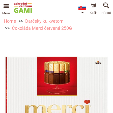
Košík
Hľadať
Menu
Home
Darčeky ku kvetom
Čokoláda Merci červená 250G