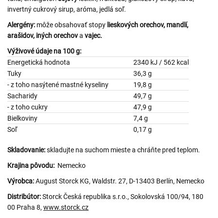
invertný cukrový sirup, aróma, jedlá soľ.
Alergény:
môže obsahovať stopy
lieskových orechov, mandlí,
arašidov, iných orechov
a
vajec.
Výživové údaje na 100 g:
Energetická hodnota
2340 kJ / 562 kcal
Tuky
36,3 g
- z toho nasýtené mastné kyseliny
19,8 g
Sacharidy
49,7 g
- z toho cukry
47,9 g
Bielkoviny
7,4 g
Soľ
0,17 g
Skladovanie:
skladujte na suchom mieste a chráňte pred teplom.
Krajina pôvodu:
Nemecko
Výrobca:
August Storck KG, Waldstr. 27, D-13403 Berlín, Nemecko
Distribútor:
Storck Česká republika s.r.o., Sokolovská 100/94, 180
00 Praha 8,
www.storck.cz