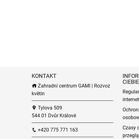
KONTAKT
INFOR
CIEBIE
Zahradní centrum GAMI | Rozvoz
Regula
květin
intern
Tylova 509
Ochron
544 01 Dvůr Králové
osobo
Czasy 
+420 775 771 163
przeglą