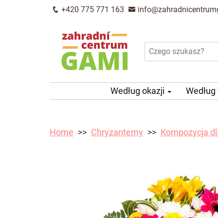
+420 775 771 163
info@zahradnicentrum
Według okazji
Według
Home
Chryzantemy
Kompozycja dl