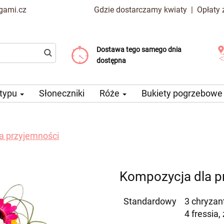
gami.cz
Gdzie dostarczamy kwiaty
|
Opłaty
Dostawa tego samego dnia
Wybierz datę dostawy
Koszt dostawy już od 99 CZK
dostępna
 typu
Słoneczniki
Róże
Bukiety pogrzebow
a przyjemności
Kompozycja dla p
Standardowy
3 chryzan
4 fressia,