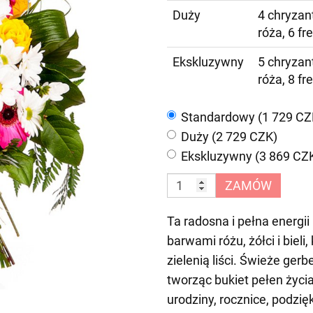
Duży
4 chryzan
róża, 6 fr
Ekskluzywny
5 chryzan
róża, 8 fr
Standardowy (1 729 CZ
Duży (2 729 CZK)
Ekskluzywny (3 869 CZ
ZAMÓW
Ta radosna i pełna energ
barwami różu, żółci i bieli
zielenią liści. Świeże gerbe
tworząc bukiet pełen życi
urodziny, rocznice, podzię