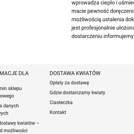
wprowadza ciepło i uśmie
macie pewność doręczenia
możliwością ustalenia do
jest profesjonalnie ułożo
dostarczeniu informujemy
MACJE DLA
DOSTAWA KWIATÓW
Opłaty za dostawę
min sklepu
Gdzie dostarczamy kwiaty
etowego
Ciasteczka
a danych
Kontakt
wych
dostawy kwiatów –
d możliwości