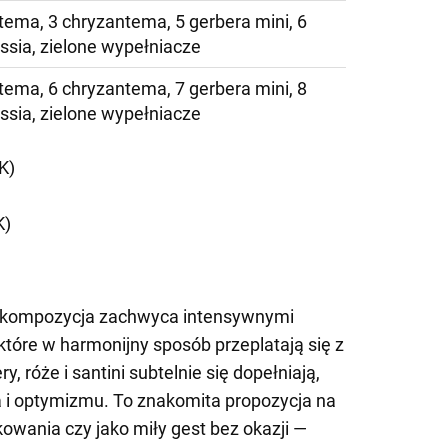
tema, 3 chryzantema, 5 gerbera mini, 6
essia, zielone wypełniacze
tema, 6 chryzantema, 7 gerbera mini, 8
essia, zielone wypełniacze
K)
K)
ii kompozycja zachwyca intensywnymi
, które w harmonijny sposób przeplatają się z
ry, róże i santini subtelnie się dopełniają,
a i optymizmu. To znakomita propozycja na
kowania czy jako miły gest bez okazji —