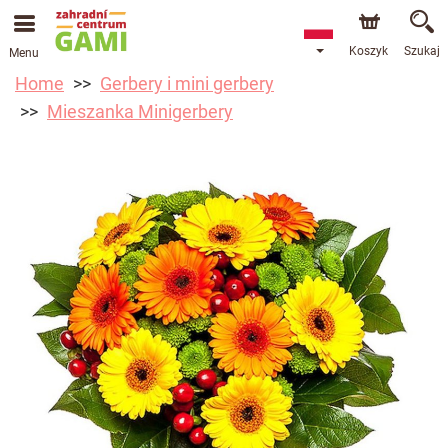
Koszyk
Szukaj
Menu
Home
Gerbery i mini gerbery
Mieszanka Minigerbery