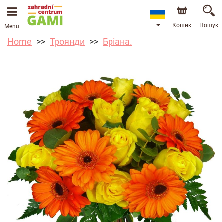
Кошик
Пошук
Menu
Home
Троянди
Бріана.