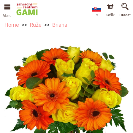
Košík
Hľadať
Menu
Home
Ruže
Briana