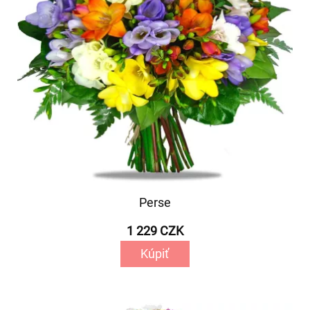
Perse
1 229 CZK
Kúpiť