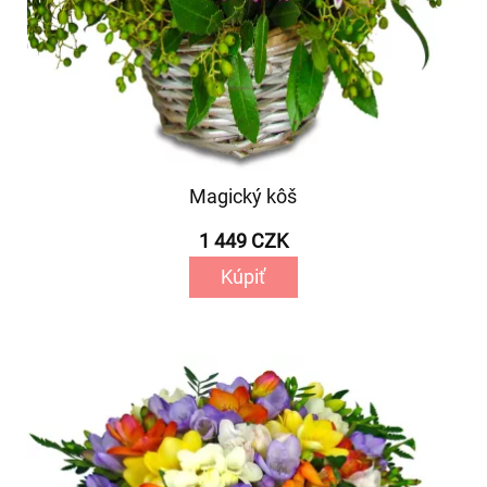
Magický kôš
1 449 CZK
Kúpiť