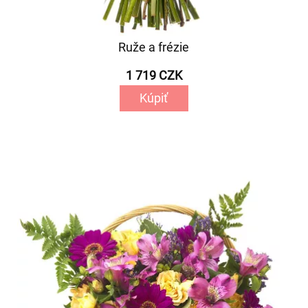
Ruže a frézie
1 719 CZK
Kúpiť