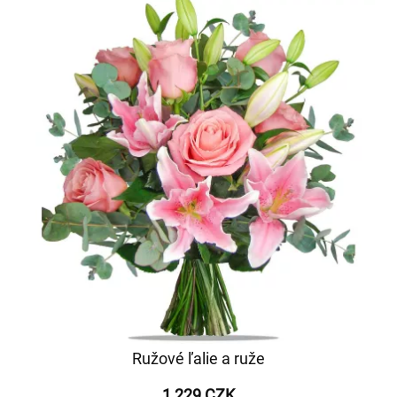
Ružové ľalie a ruže
1 229 CZK