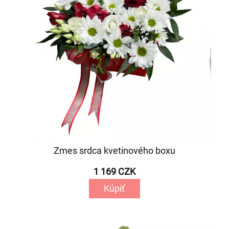
Zmes srdca kvetinového boxu
1 169 CZK
Kúpiť