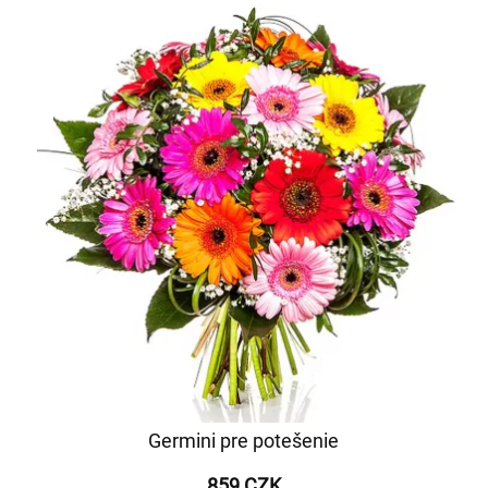
Germini pre potešenie
859 CZK