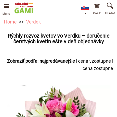
Košík
Hľadať
Menu
Home
Verdek
Rýchly rozvoz kvetov vo Verdku – doručenie
čerstvých kvetín ešte v deň objednávky
Zobraziť podľa:
najpredávanejšie
|
cena vzostupne
|
cena zostupne