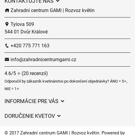
KONTAKTUJTE NÁS
Zahradní centrum GAMI | Rozvoz květin
Tylova 509
544 01 Dvůr Králové
+420 775 771 163
info@zahradnicentrumgami.cz
4.6/5 ⭐ (20 recenzií)
Odporučil by zákazník kvetinárstvo po dokončení objednávky? ÁNO = 5⭐,
NIE = 1⭐
INFORMÁCIE PRE VÁS
Všeobecné obchodné podmienky
DORUČENIE KVETOV
Ochrana osobných údajov
Poplatky za doručenie
Časy doručenia kvetov – prehľad možností
© 2017 Zahradní centrum GAMI | Rozvoz květin. Powered by