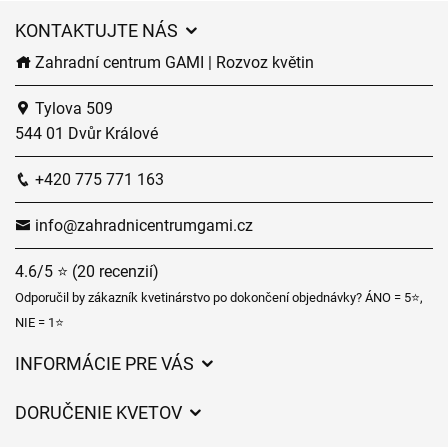
KONTAKTUJTE NÁS
Zahradní centrum GAMI | Rozvoz květin
Tylova 509
544 01 Dvůr Králové
+420 775 771 163
info@zahradnicentrumgami.cz
4.6/5 ⭐ (20 recenzií)
Odporučil by zákazník kvetinárstvo po dokončení objednávky? ÁNO = 5⭐,
NIE = 1⭐
INFORMÁCIE PRE VÁS
Všeobecné obchodné podmienky
DORUČENIE KVETOV
Ochrana osobných údajov
Poplatky za doručenie