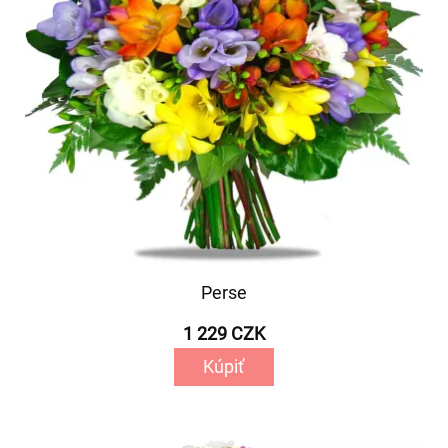
Perse
1 229 CZK
Kúpiť