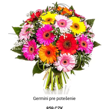
Germini pre potešenie
859 CZK