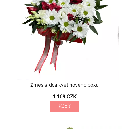
Zmes srdca kvetinového boxu
1 169 CZK
Kúpiť