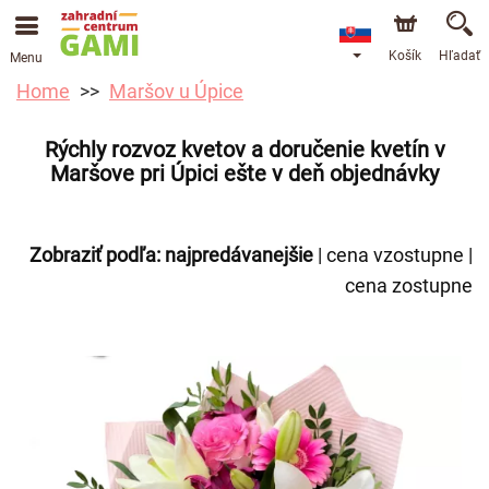
Košík
Hľadať
Menu
Home
Maršov u Úpice
Rýchly rozvoz kvetov a doručenie kvetín v
Maršove pri Úpici ešte v deň objednávky
Zobraziť podľa:
najpredávanejšie
|
cena vzostupne
|
cena zostupne