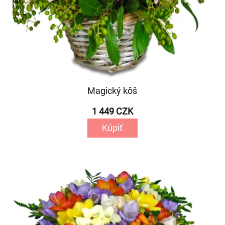
Magický kôš
1 449 CZK
Kúpiť