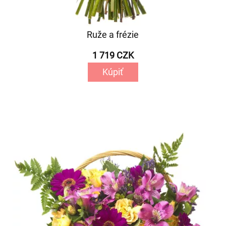
Ruže a frézie
1 719 CZK
Kúpiť