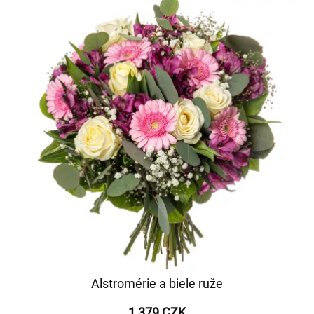
Alstromérie a biele ruže
1 379 CZK