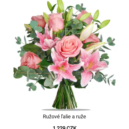
Ružové ľalie a ruže
1 229 CZK