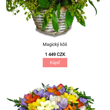
Magický kôš
1 449 CZK
Kúpiť