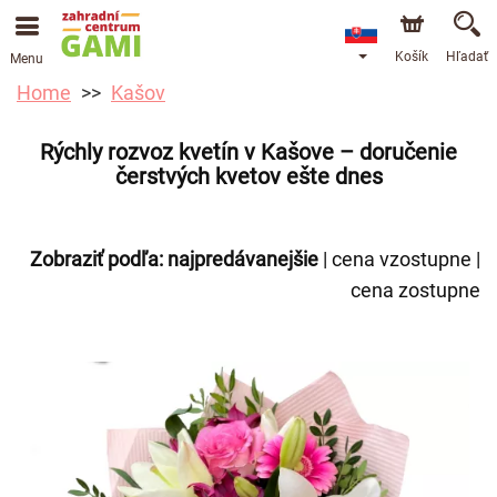
Košík
Hľadať
Menu
Home
Kašov
Rýchly rozvoz kvetín v Kašove – doručenie
čerstvých kvetov ešte dnes
Zobraziť podľa:
najpredávanejšie
|
cena vzostupne
|
cena zostupne