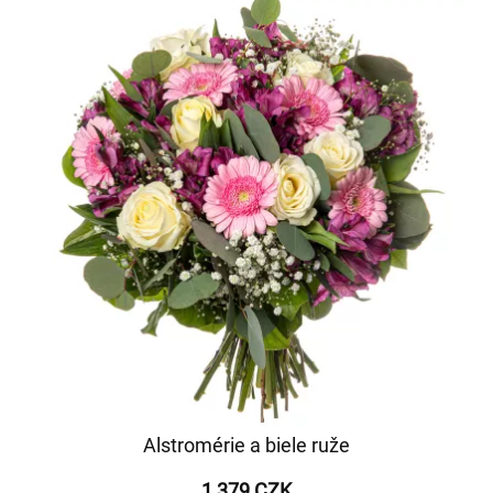
Alstromérie a biele ruže
1 379 CZK