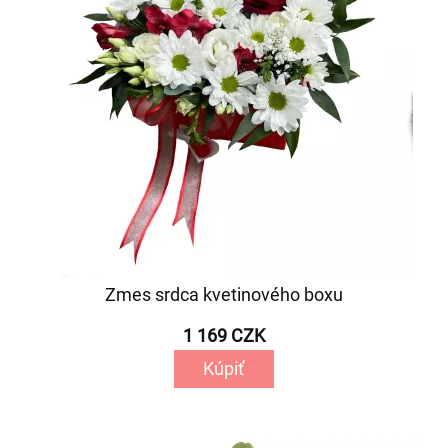
Zmes srdca kvetinového boxu
1 169 CZK
Kúpiť