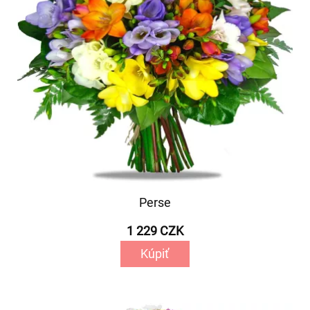
Perse
1 229 CZK
Kúpiť