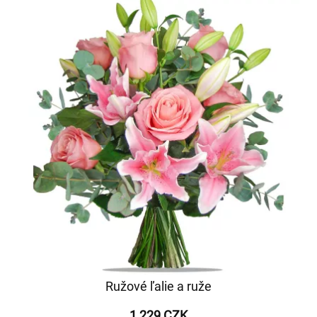
Ružové ľalie a ruže
1 229 CZK