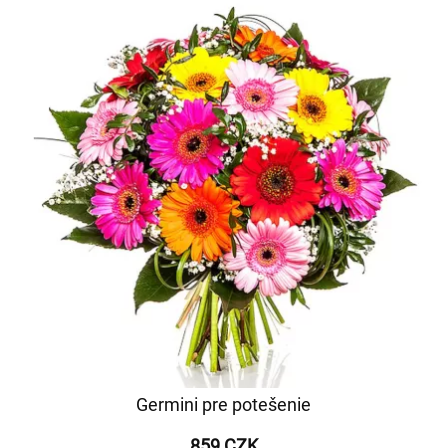
Germini pre potešenie
859 CZK