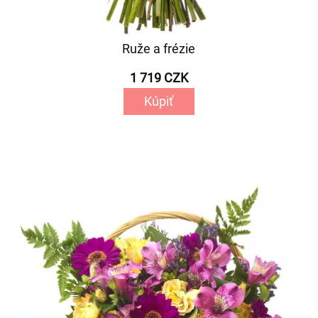
Ruže a frézie
1 719 CZK
Kúpiť