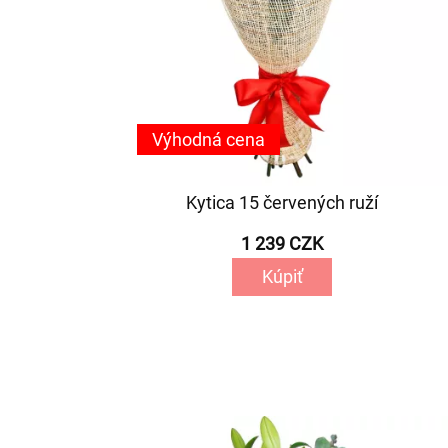
Výhodná cena
Kytica 15 červených ruží
1 239 CZK
Kúpiť