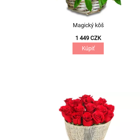
Magický kôš
1 449 CZK
Kúpiť