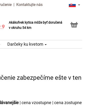
ručenie
|
Kontaktujte nás
Akákoľvek kytica môže byť doručená
Služba Click & Collect
v okruhu 54 km
Darčeky ku kvetom
ručenie zabezpečíme ešte v ten
dávanejšie
|
cena vzostupne
|
cena zostupne