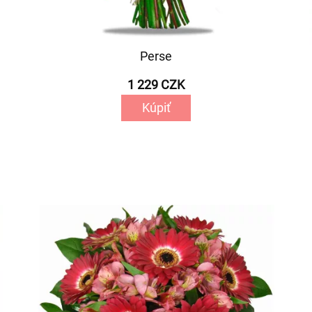
Perse
1 229 CZK
Kúpiť