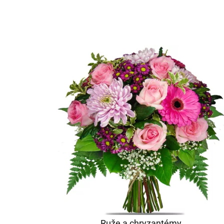
Ruže a chryzantémy