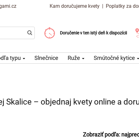
gami.cz
Kam doručujeme kvety
|
Poplatky za do
Vyberte si dátum doručenia
Doručenie v ten istý deň k dispozícii
Poplatok za doručenie od 99 CZK
dľa typu
Slnečnice
Ruže
Smútočné kytice
j Skalice – objednaj kvety online a do
Zobraziť podľa:
najpre