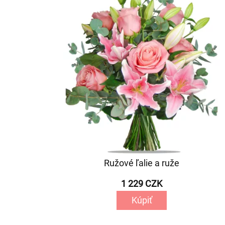
Ružové ľalie a ruže
1 229 CZK
Kúpiť