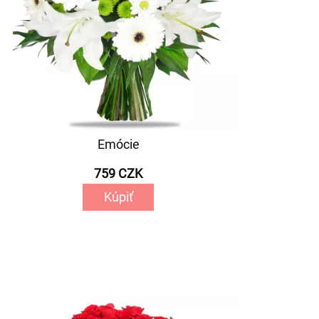
Emócie
759 CZK
Kúpiť