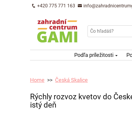
+420 775 771 163
info@zahradnicentrum
Podľa príležitosti
Po
Home
Česká Skalice
Rýchly rozvoz kvetov do Česke
istý deň