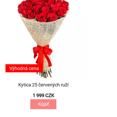
Výhodná cena
Kytica 25 červených ruží
1 999 CZK
Kúpiť