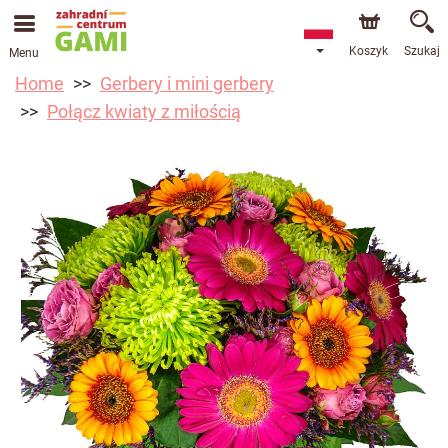
Koszyk
Szukaj
Menu
Home
Gerbery i mini gerbery
Połącz kwiaty z miłością