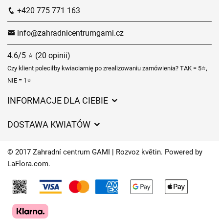
+420 775 771 163
info@zahradnicentrumgami.cz
4.6/5 ⭐ (20 opinii)
Czy klient poleciłby kwiaciarnię po zrealizowaniu zamówienia? TAK = 5⭐,
NIE = 1⭐
INFORMACJE DLA CIEBIE
Regulamin sklepu internetowego
DOSTAWA KWIATÓW
Ochrona danych osobowych
Opłaty za dostawę
Czasy dostawy kwiatów – przegląd możliwości
© 2017 Zahradní centrum GAMI | Rozvoz květin. Powered by
Gdzie dostarczamy kwiaty
LaFlora.com
.
Ciasteczka
Kontakt