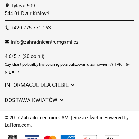
Tylova 509
544 01 Dvůr Králové
+420 775 771 163
info@zahradnicentrumgami.cz
4.6/5 ⭐ (20 opinii)
Czy klient poleciłby kwiaciarnię po zrealizowaniu zamówienia? TAK = 5⭐,
NIE = 1⭐
INFORMACJE DLA CIEBIE
Regulamin sklepu internetowego
DOSTAWA KWIATÓW
Ochrona danych osobowych
Opłaty za dostawę
Czasy dostawy kwiatów – przegląd możliwości
© 2017 Zahradní centrum GAMI | Rozvoz květin. Powered by
Gdzie dostarczamy kwiaty
LaFlora.com
.
Ciasteczka