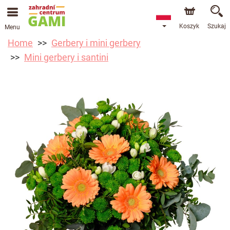
Koszyk
Szukaj
Menu
Home
Gerbery i mini gerbery
Mini gerbery i santini