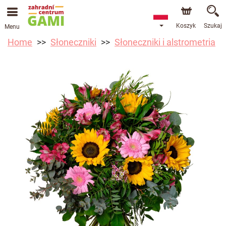
Koszyk
Szukaj
Menu
Home
Słoneczniki
Słoneczniki i alstrometria