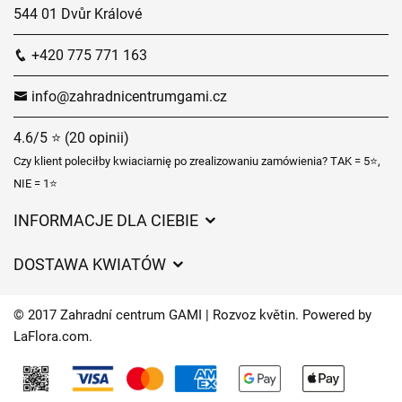
544 01 Dvůr Králové
+420 775 771 163
info@zahradnicentrumgami.cz
4.6/5 ⭐ (20 opinii)
Czy klient poleciłby kwiaciarnię po zrealizowaniu zamówienia? TAK = 5⭐,
NIE = 1⭐
INFORMACJE DLA CIEBIE
Regulamin sklepu internetowego
DOSTAWA KWIATÓW
Ochrona danych osobowych
Opłaty za dostawę
Czasy dostawy kwiatów – przegląd możliwości
© 2017 Zahradní centrum GAMI | Rozvoz květin. Powered by
Gdzie dostarczamy kwiaty
LaFlora.com
.
Ciasteczka
Kontakt