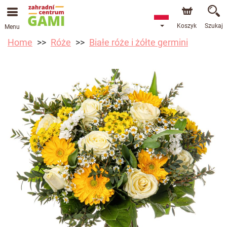
Koszyk
Szukaj
Menu
Home
Róże
Białe róże i żółte germini