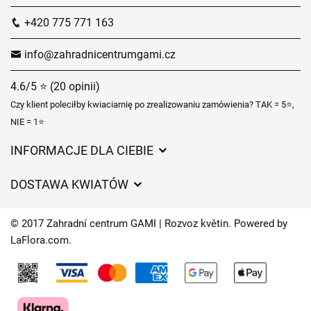
+420 775 771 163
info@zahradnicentrumgami.cz
4.6/5 ⭐ (20 opinii)
Czy klient poleciłby kwiaciarnię po zrealizowaniu zamówienia? TAK = 5⭐,
NIE = 1⭐
INFORMACJE DLA CIEBIE
Regulamin sklepu internetowego
DOSTAWA KWIATÓW
Ochrona danych osobowych
Opłaty za dostawę
Czasy dostawy kwiatów – przegląd możliwości
© 2017 Zahradní centrum GAMI | Rozvoz květin. Powered by
Gdzie dostarczamy kwiaty
LaFlora.com
.
Ciasteczka
Kontakt