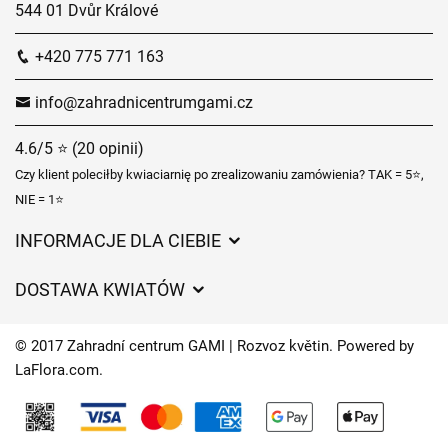
544 01 Dvůr Králové
+420 775 771 163
info@zahradnicentrumgami.cz
4.6/5 ⭐ (20 opinii)
Czy klient poleciłby kwiaciarnię po zrealizowaniu zamówienia? TAK = 5⭐,
NIE = 1⭐
INFORMACJE DLA CIEBIE
Regulamin sklepu internetowego
DOSTAWA KWIATÓW
Ochrona danych osobowych
Opłaty za dostawę
Czasy dostawy kwiatów – przegląd możliwości
© 2017 Zahradní centrum GAMI | Rozvoz květin. Powered by
Gdzie dostarczamy kwiaty
LaFlora.com
.
Ciasteczka
Kontakt