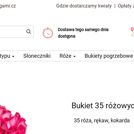
gami.cz
Gdzie dostarczamy kwiaty
|
Opłaty
Dostawa tego samego dnia
Wybierz datę dostawy
Koszt dostawy już od 99 CZK
dostępna
 typu
Słoneczniki
Róże
Bukiety pogrzebow
Bukiet 35 różowyc
35 róża, rękaw, kokarda