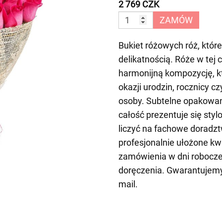
2 769 CZK
ZAMÓW
Bukiet różowych róż, któr
delikatnością. Róże w tej 
harmonijną kompozycję, kt
okazji urodzin, rocznicy cz
osoby. Subtelne opakowani
całość prezentuje się sty
liczyć na fachowe doradz
profesjonalnie ułożone kw
zamówienia w dni robocze
doręczenia. Gwarantujemy 
mail.