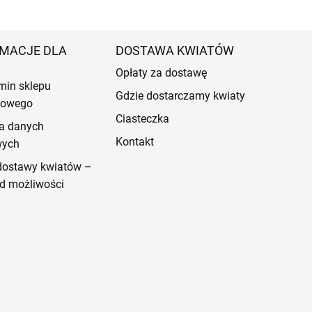
MACJE DLA
DOSTAWA KWIATÓW
Opłaty za dostawę
min sklepu
Gdzie dostarczamy kwiaty
etowego
Ciasteczka
a danych
Kontakt
wych
dostawy kwiatów –
d możliwości