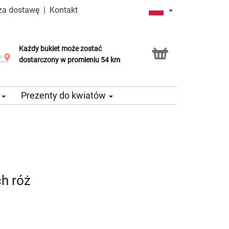
 za dostawę
|
Kontakt
Każdy bukiet może zostać
Usługa Click & Collect
dostarczony w promieniu 54 km
e
Prezenty do kwiatów
h róż