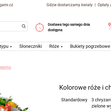
gami.cz
Gdzie dostarczamy kwiaty
|
Opłaty
Dostawa tego samego dnia
Wybierz datę dostawy
Koszt dostawy już od 99 CZK
dostępna
 typu
Słoneczniki
Róże
Bukiety pogrzebow
antemy
Kolorowe róże i 
Standardowy
3 chryzan
zielone w