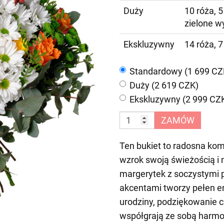
Duży
10 róża, 
zielone w
Ekskluzywny
14 róża, 
Standardowy (1 699 CZ
Duży (2 619 CZK)
Ekskluzywny (2 999 CZ
ZAMÓW
Ten bukiet to radosna kom
wzrok swoją świeżością i 
margerytek z soczystymi
akcentami tworzy pełen en
urodziny, podziękowanie c
współgrają ze sobą harmon