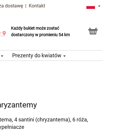
 za dostawę
|
Kontakt
Każdy bukiet może zostać
Usługa Click & Collect
dostarczony w promieniu 54 km
e
Prezenty do kwiatów
chryzantemy
tema, 4 santini (chryzantema), 6 róża,
ypełniacze