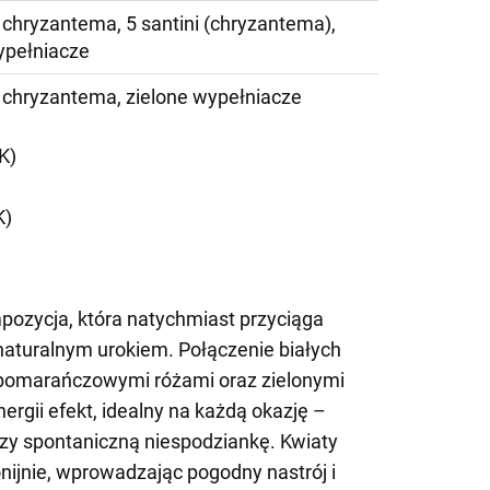
5 chryzantema, 5 santini (chryzantema),
ypełniacze
7 chryzantema, zielone wypełniacze
K)
K)
pozycja, która natychmiast przyciąga
naturalnym urokiem. Połączenie białych
 pomarańczowymi różami oraz zielonymi
ergii efekt, idealny na każdą okazję –
zy spontaniczną niespodziankę. Kwiaty
ijnie, wprowadzając pogodny nastrój i