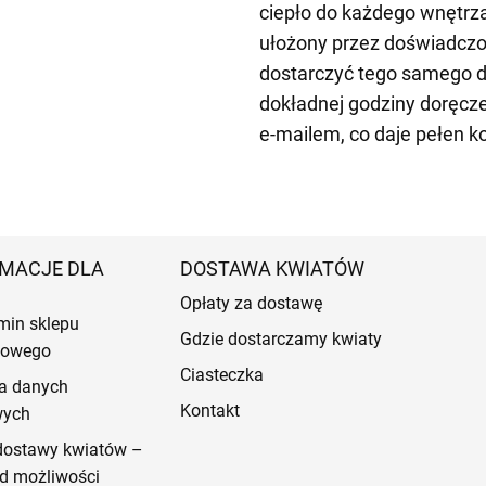
ciepło do każdego wnętrza
ułożony przez doświadczo
dostarczyć tego samego d
dokładnej godziny doręczen
e-mailem, co daje pełen k
MACJE DLA
DOSTAWA KWIATÓW
Opłaty za dostawę
min sklepu
Gdzie dostarczamy kwiaty
etowego
Ciasteczka
a danych
Kontakt
wych
dostawy kwiatów –
d możliwości