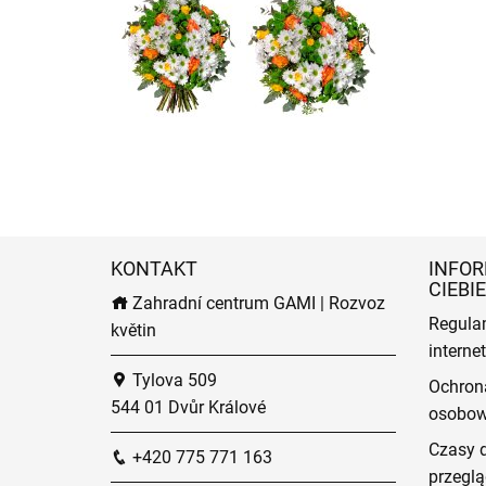
KONTAKT
INFOR
CIEBIE
Zahradní centrum GAMI | Rozvoz
Regula
květin
intern
Tylova 509
Ochron
544 01 Dvůr Králové
osobo
Czasy 
+420 775 771 163
przeglą