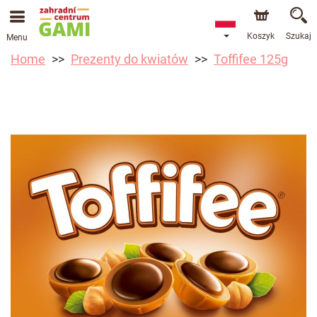
Koszyk
Szukaj
Menu
Home
Prezenty do kwiatów
Toffifee 125g