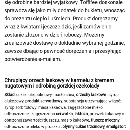
się odrobinę bardziej wyjątkowy. Toffifee doskonale
sprawdza się jako miły dodatek do bukietu, wnosząc
do prezentu ciepło i uśmiech. Produkt doręczamy
wraz z kwiatami jeszcze dziś, jeśli zamówienie
zostanie złożone w dzień roboczy. Możemy
zrealizować dostawę o dokładnie wybranej godzinie,
zawsze dbając o pewność doręczenia i przesyłając
potwierdzenie e-mailem.
Chrupiący orzech laskowy w karmelu z kremem
nugatowym i odrobiną gorzkiej czekolady
Skład:
cukier, olej palmowy, masło shea,
orzechy laskowe
, syrop
glukozowy,
produkt serwatkowy
, substancja utrzymująca wilgoć:
syrop sorbitolowy; masa kakaowa, zagęszczone mleko
odtłuszczone
, zagęszczona
serwatka
,
laktoza
, proszek kakaowy o
obniżonej zawartości tłuszczu, masło kakaowe,
tłuszcz mleczny
,
odtłuszczone mleko w proszku
, płynny cukier trzcinowy, emulgator: