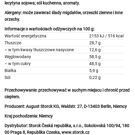
lecytyna sojowa
; sól kuchenna, aromaty.
Alergeny:
może zawierać
ślady migdałów
,
orzeszki ziemne
i inne
orzechy.
Informacje o wartościach odżywczych na 100 g:
Wartość energetyczna
2153 kJ / 516 kcal
Tłuszcze
28,7 g
– w tym kwasy tłuszczowe nasycone
12,6 g
Węglowodany
58,5 g
– w tym cukry
48,5 g
Białka
5,9 g
Sól
0,22 g
Przechowywanie:
przechowywać w suchym miejscu i chronić przed
ciepłem.
Producent:
August Storck KG, Waldstr. 27, D-13403 Berlin, Niemcy
Kraj pochodzenia:
Niemcy
Dystrybutor:
Storck Česká republika, s.r.o., Sokolovská 100/94, 180
00 Praga 8, Republika Czeska, www.storck.cz