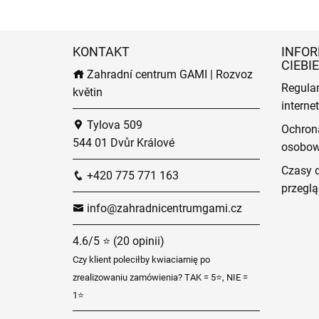
KONTAKT
INFOR
CIEBIE
Zahradní centrum GAMI | Rozvoz
Regula
květin
intern
Tylova 509
Ochron
544 01 Dvůr Králové
osobo
Czasy 
+420 775 771 163
przeglą
info@zahradnicentrumgami.cz
4.6/5 ⭐ (20 opinii)
Czy klient poleciłby kwiaciarnię po
zrealizowaniu zamówienia? TAK = 5⭐, NIE =
1⭐