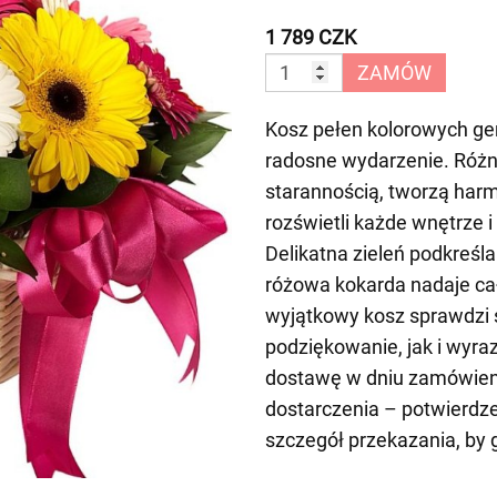
1 789 CZK
ZAMÓW
Kosz pełen kolorowych ge
radosne wydarzenie. Różn
starannością, tworzą harm
rozświetli każde wnętrze 
Delikatna zieleń podkreśl
różowa kokarda nadaje ca
wyjątkowy kosz sprawdzi 
podziękowanie, jak i wyra
dostawę w dniu zamówieni
dostarczenia – potwierdz
szczegół przekazania, by