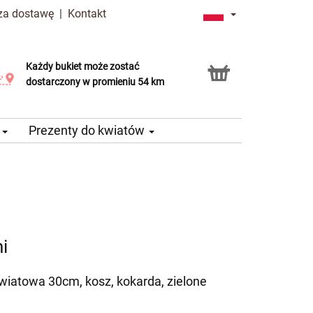
 za dostawę
|
Kontakt
Każdy bukiet może zostać
Usługa Click & Collect
dostarczony w promieniu 54 km
e
Prezenty do kwiatów
i
kwiatowa 30cm, kosz, kokarda, zielone