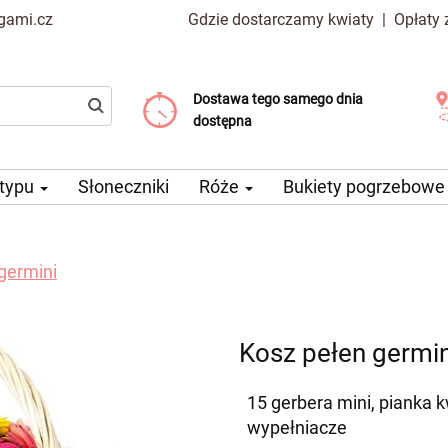
gami.cz
Gdzie dostarczamy kwiaty
|
Opłaty
Dostawa tego samego dnia
Wybierz datę dostawy
Koszt dostawy już od 99 CZK
dostępna
 typu
Słoneczniki
Róże
Bukiety pogrzebow
germini
Kosz pełen germin
15 gerbera mini, pianka 
wypełniacze