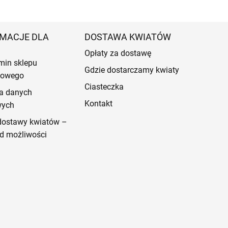
MACJE DLA
DOSTAWA KWIATÓW
Opłaty za dostawę
min sklepu
Gdzie dostarczamy kwiaty
etowego
Ciasteczka
a danych
Kontakt
wych
dostawy kwiatów –
d możliwości