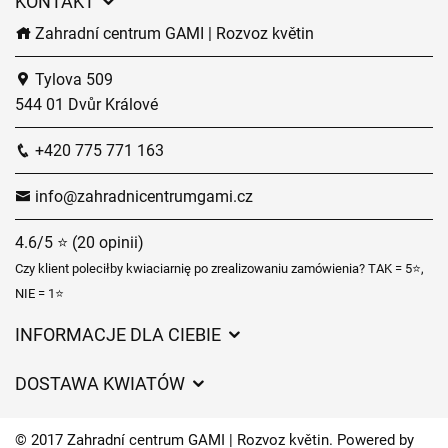
KONTAKT
Zahradní centrum GAMI | Rozvoz květin
Tylova 509
544 01 Dvůr Králové
+420 775 771 163
info@zahradnicentrumgami.cz
4.6/5 ⭐ (20 opinii)
Czy klient poleciłby kwiaciarnię po zrealizowaniu zamówienia? TAK = 5⭐,
NIE = 1⭐
INFORMACJE DLA CIEBIE
Regulamin sklepu internetowego
DOSTAWA KWIATÓW
Ochrona danych osobowych
Opłaty za dostawę
Czasy dostawy kwiatów – przegląd możliwości
© 2017 Zahradní centrum GAMI | Rozvoz květin. Powered by