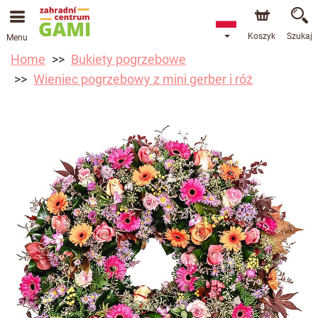
Koszyk
Szukaj
Menu
Home
Bukiety pogrzebowe
Wieniec pogrzebowy z mini gerber i róż